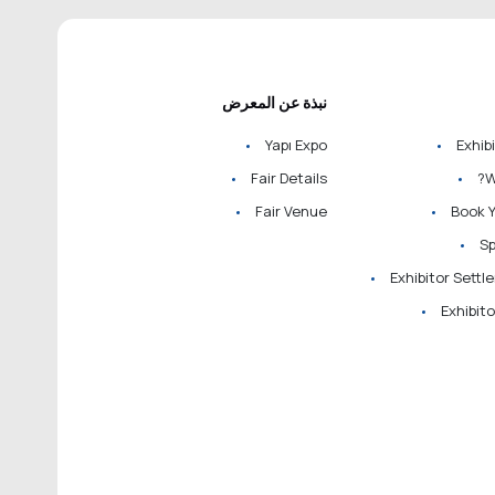
نبذة عن المعرض
Yapı Expo
Exhibi
Fair Details
W
Fair Venue
Book 
S
Exhibitor Settl
Exhibit