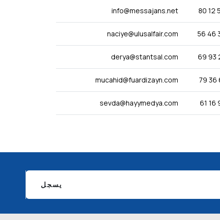
info@messajans.net
naciye@ulusalfair.com
derya@stantsal.com
mucahid@fuardizayn.com
sevda@hayymedya.com
يسجل