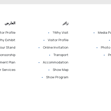
زائر
العارض
tor Profile
Why Visit?
Media P
hy Exhibit?
Visitor Profile
Your Stand
Online Invitation
Photo 
ponsorship
Transport
Pr
ement Plan
Accommodation
or Services
Show Map
Show Program