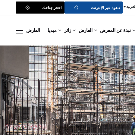
لعربية
دعوة عبر الإنترنت
احجز جناحك
نبذة عن المعرض
العارض
زائر
ميديا
العارض