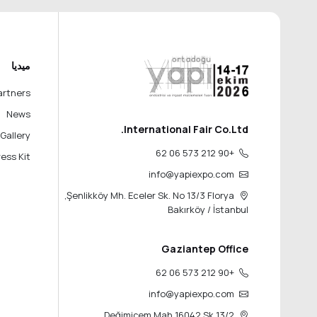
ميديا
artners
News
International Fair Co.Ltd.
Gallery
+90 212 573 06 62
ess Kit
info@yapiexpo.com
Şenlikköy Mh. Eceler Sk. No 13/3 Florya,
Bakırköy / İstanbul
Gaziantep Office
+90 212 573 06 62
info@yapiexpo.com
Değimiçem Mah 16042.Sk 13/2