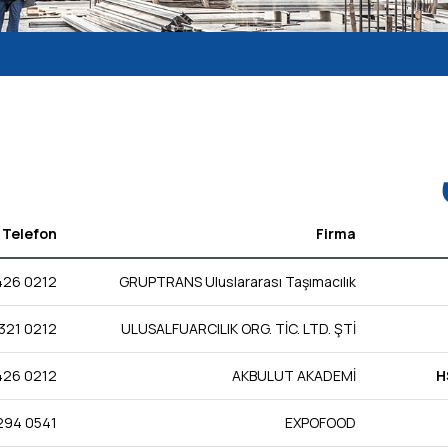
Telefon
Firma
0212 426 27 28
GRUPTRANS Uluslararası Taşımacılık
0212 321 10 02
ULUSALFUARCILIK ORG. TİC. LTD. ŞTİ
0212 426 27 28
AKBULUT AKADEMİ
H
0541 294 64 09
EXPOFOOD