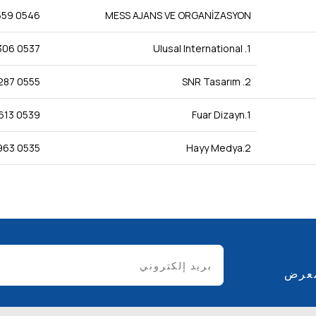
0546 559 12 80
MESS AJANS VE ORGANİZASYON
0537 306 46 56
1. Ulusal International
0555 287 93 69
2. SNR Tasarım
0539 613 36 79
1.Fuar Dizayn
0535 963 16 61
2.Hayy Medya
معرض