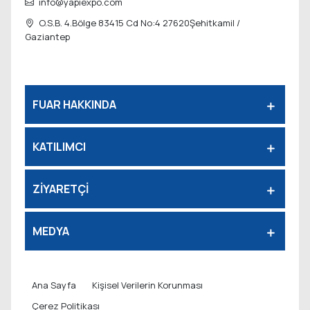
info@yapiexpo.com
O.S.B. 4.Bölge 83415 Cd No:4 27620
Şehitkamil /
Gaziantep
FUAR HAKKINDA
KATILIMCI
ZİYARETÇİ
MEDYA
Ana Sayfa
Kişisel Verilerin Korunması
Çerez Politikası