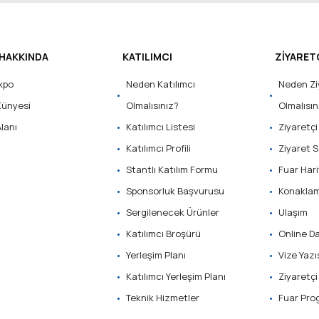
HAKKINDA
KATILIMCI
ZİYARET
xpo
Neden Katılımcı
Neden Zi
Künyesi
Olmalısınız?
Olmalısın
lanı
Katılımcı Listesi
Ziyaretçi 
Katılımcı Profili
Ziyaret S
Stantlı Katılım Formu
Fuar Hari
Sponsorluk Başvurusu
Konakla
Sergilenecek Ürünler
Ulaşım
Katılımcı Broşürü
Online D
Yerleşim Planı
Vize Yazı
Katılımcı Yerleşim Planı
Ziyaretçi
Teknik Hizmetler
Fuar Pro