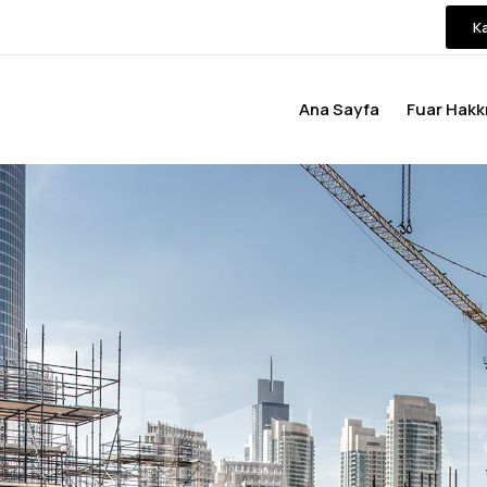
Ka
 Kayıt Formu
Ana Sayfa
Fuar Hakk