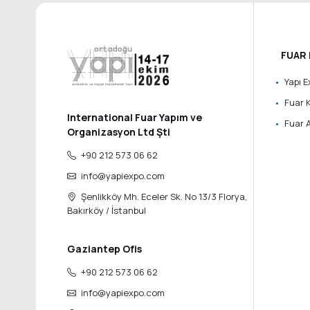
FUAR 
Yapı E
Fuar 
International Fuar Yapım ve
Fuar A
Organizasyon Ltd Şti
+90 212 573 06 62
info@yapiexpo.com
Şenlikköy Mh. Eceler Sk. No 13/3 Florya,
Bakırköy / İstanbul
Gaziantep Ofis
+90 212 573 06 62
info@yapiexpo.com